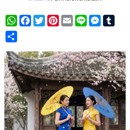
WhatsApp
Facebook
Twitter
Pinterest
Email
Line
Messenger
Tumblr
Share