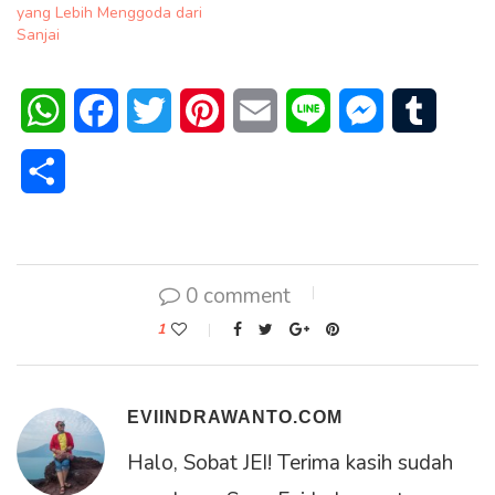
yang Lebih Menggoda dari
Sanjai
WhatsApp
Facebook
Twitter
Pinterest
Email
Line
Messenger
Tumblr
Share
0 comment
1
EVIINDRAWANTO.COM
Halo, Sobat JEI! Terima kasih sudah