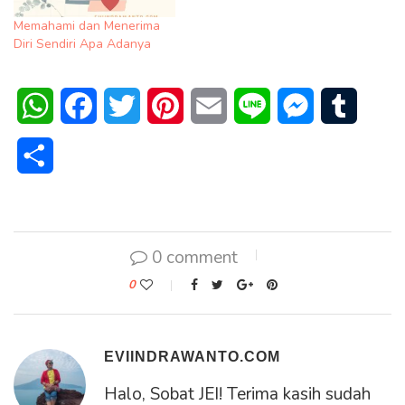
Memahami dan Menerima
Diri Sendiri Apa Adanya
WhatsApp
Facebook
Twitter
Pinterest
Email
Line
Messenger
Tumblr
Share
0 comment
0
EVIINDRAWANTO.COM
Halo, Sobat JEI! Terima kasih sudah