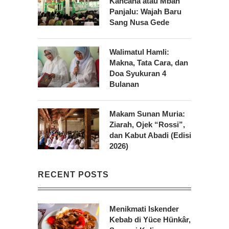
Kancana atau Mbah
Panjalu: Wajah Baru
Sang Nusa Gede
Walimatul Hamli:
Makna, Tata Cara, dan
Doa Syukuran 4
Bulanan
Makam Sunan Muria:
Ziarah, Ojek “Rossi”,
dan Kabut Abadi (Edisi
2026)
RECENT POSTS
Menikmati Iskender
Kebab di Yüce Hünkâr,