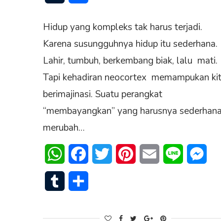
Hidup yang kompleks tak harus terjadi.
Karena susungguhnya hidup itu sederhana.
Lahir, tumbuh, berkembang biak, lalu mati.
Tapi kehadiran neocortex memampukan ki
berimajinasi. Suatu perangkat
“membayangkan” yang harusnya sederhan
merubah…
WhatsApp
Facebook
Twitter
Pinterest
Email
Line
Mes
Tumblr
Share