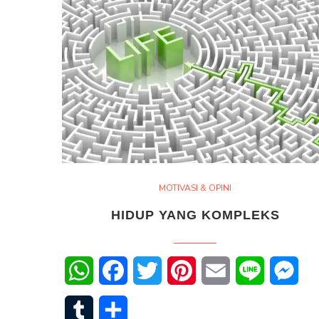
MOTIVASI & OPINI
HIDUP YANG KOMPLEKS
WhatsApp
Facebook
Twitter
Pinterest
Email
Line
Mes
Tumblr
Share