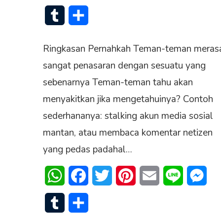
Tumblr
Share
Ringkasan Pernahkah Teman-teman meras
sangat penasaran dengan sesuatu yang
sebenarnya Teman-teman tahu akan
menyakitkan jika mengetahuinya? Contoh
sederhananya: stalking akun media sosial
mantan, atau membaca komentar netizen
yang pedas padahal…
WhatsApp
Facebook
Twitter
Pinterest
Email
Line
Mes
Tumblr
Share