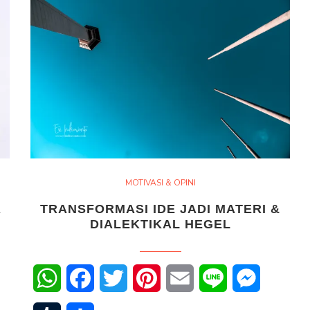
MOTIVASI & OPINI
A
TRANSFORMASI IDE JADI MATERI &
DIALEKTIKAL HEGEL
WhatsApp
Facebook
Twitter
Pinterest
Email
Line
Messenge
senger