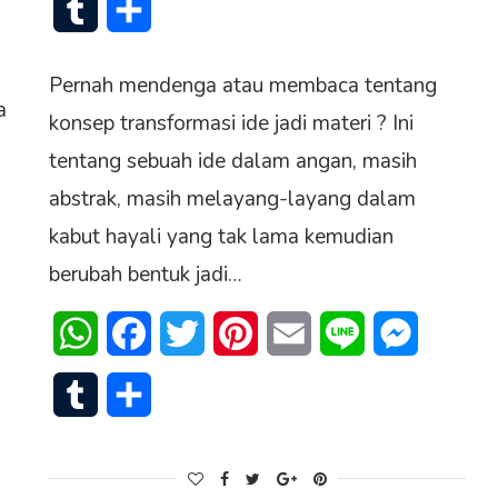
Tumblr
Share
Pernah mendenga atau membaca tentang
a
konsep transformasi ide jadi materi ? Ini
tentang sebuah ide dalam angan, masih
abstrak, masih melayang-layang dalam
kabut hayali yang tak lama kemudian
berubah bentuk jadi…
WhatsApp
Facebook
Twitter
Pinterest
Email
Line
Messenge
Tumblr
Share
senger