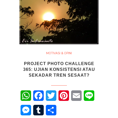
MOTIVASI & OPINI
PROJECT PHOTO CHALLENGE
365: UJIAN KONSISTENSI ATAU
SEKADAR TREN SESAAT?
WhatsApp
Facebook
Twitter
Pinterest
Email
Line
Messenger
Tumblr
Share