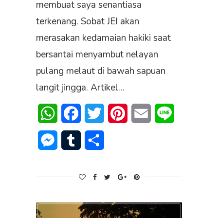
membuat saya senantiasa
terkenang. Sobat JEI akan
merasakan kedamaian hakiki saat
bersantai menyambut nelayan
pulang melaut di bawah sapuan
langit jingga. Artikel…
WhatsApp
Facebook
Twitter
Pinterest
Email
Line
Messenger
Tumblr
Share