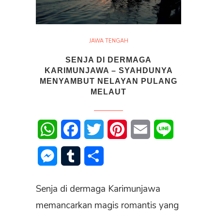
JAWA TENGAH
SENJA DI DERMAGA
KARIMUNJAWA – SYAHDUNYA
MENYAMBUT NELAYAN PULANG
MELAUT
WhatsApp
Facebook
Twitter
Pinterest
Email
Line
Messenger
Tumblr
Share
Senja di dermaga Karimunjawa
memancarkan magis romantis yang