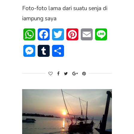
Foto-foto lama dari suatu senja di
iampung saya
WhatsApp
Facebook
Twitter
Pinterest
Email
Line
Messenger
Tumblr
Share