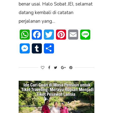
benar usai. Halo Sobat JEI, selamat
datang kembali di catatan
perjalanan yang…
WhatsApp
Facebook
Twitter
Pinterest
Email
Line
Messenger
Tumblr
Share