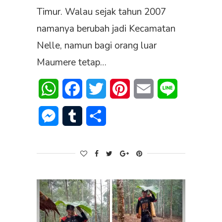
Timur. Walau sejak tahun 2007
namanya berubah jadi Kecamatan
Nelle, namun bagi orang luar
Maumere tetap…
WhatsApp
Facebook
Twitter
Pinterest
Email
Line
Messenger
Tumblr
Share