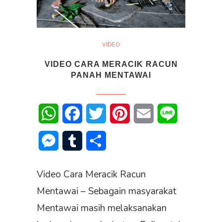
VIDEO
VIDEO CARA MERACIK RACUN
PANAH MENTAWAI
WhatsApp
Facebook
Twitter
Pinterest
Email
Line
Messenger
Tumblr
Share
Video Cara Meracik Racun
Mentawai – Sebagain masyarakat
Mentawai masih melaksanakan