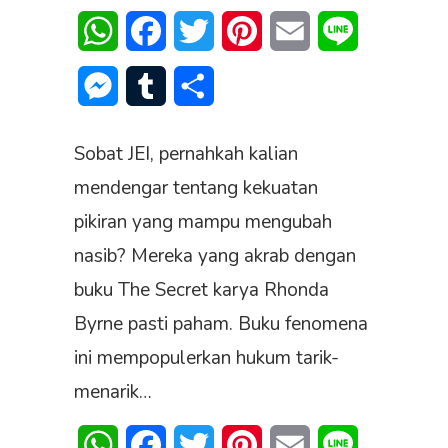
WhatsApp
Facebook
Twitter
Pinterest
Email
Line
Messenger
Tumblr
Share
Sobat JEI, pernahkah kalian
mendengar tentang kekuatan
pikiran yang mampu mengubah
nasib? Mereka yang akrab dengan
buku The Secret karya Rhonda
Byrne pasti paham. Buku fenomena
ini mempopulerkan hukum tarik-
menarik…
WhatsApp
Facebook
Twitter
Pinterest
Email
Line