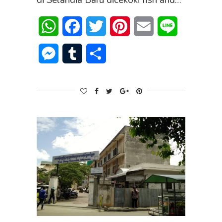
di Selandia Baru dicekoki fish and…
WhatsApp
Facebook
Twitter
Pinterest
Email
Line
Messenger
Tumblr
Share