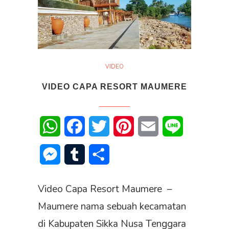
VIDEO
VIDEO CAPA RESORT MAUMERE
WhatsApp
Facebook
Twitter
Pinterest
Email
Line
Messenger
Tumblr
Share
Video Capa Resort Maumere –
Maumere nama sebuah kecamatan
di Kabupaten Sikka Nusa Tenggara