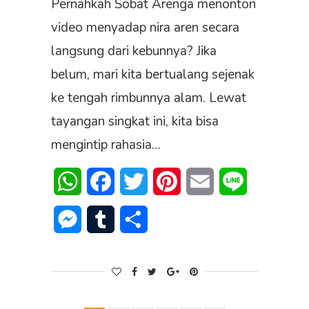
Pernahkah Sobat Arenga menonton
video menyadap nira aren secara
langsung dari kebunnya? Jika
belum, mari kita bertualang sejenak
ke tengah rimbunnya alam. Lewat
tayangan singkat ini, kita bisa
mengintip rahasia…
WhatsApp
Facebook
Twitter
Pinterest
Email
Line
Messenger
Tumblr
Share