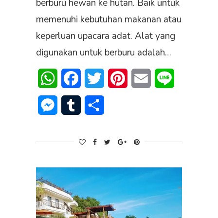
berburu hewan ke hutan. Baik untuk
memenuhi kebutuhan makanan atau
keperluan upacara adat. Alat yang
digunakan untuk berburu adalah…
WhatsApp
Facebook
Twitter
Pinterest
Email
Line
Messenger
Tumblr
Share