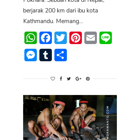
Pokhara. Sebuah kota di Nepal,
berjarak 200 km dari ibu kota
Kathmandu. Memang…
WhatsApp
Facebook
Twitter
Pinterest
Email
Line
Messenger
Tumblr
Share