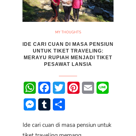
MY THOUGHTS
IDE CARI CUAN DI MASA PENSIUN
UNTUK TIKET TRAVELING:
MERAYU RUPIAH MENJADI TIKET
PESAWAT LANSIA
WhatsApp
Facebook
Twitter
Pinterest
Email
Line
Messenger
Tumblr
Share
Ide cari cuan di masa pensiun untuk
tiket traveling memang