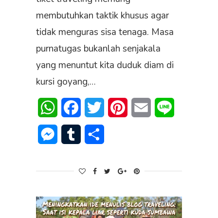
membutuhkan taktik khusus agar
tidak menguras sisa tenaga. Masa
purnatugas bukanlah senjakala
yang menuntut kita duduk diam di
kursi goyang,…
WhatsApp
Facebook
Twitter
Pinterest
Email
Line
Messenger
Tumblr
Share