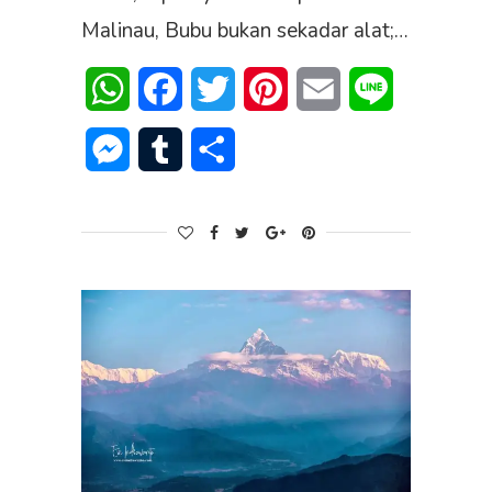
Malinau, Bubu bukan sekadar alat;…
WhatsApp
Facebook
Twitter
Pinterest
Email
Line
Messenger
Tumblr
Share